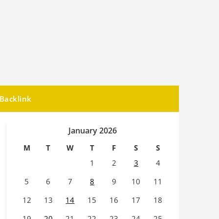
Backlink
January 2026
M
T
W
T
F
S
S
1
2
3
4
5
6
7
8
9
10
11
12
13
14
15
16
17
18
19
20
21
22
23
24
25