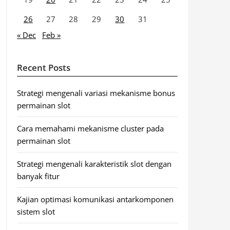
26
27
28
29
30
31
« Dec
Feb »
Recent Posts
Strategi mengenali variasi mekanisme bonus
permainan slot
Cara memahami mekanisme cluster pada
permainan slot
Strategi mengenali karakteristik slot dengan
banyak fitur
Kajian optimasi komunikasi antarkomponen
sistem slot